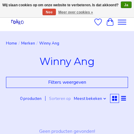
Wij slaan cookies op om onze website te verbeteren. Is dat akkoord?
Ja
Nee
Meer over cookies »
Verlanglijst
Winkelwag
Home
/
Merken
/
Winny Ang
Winny Ang
Filters weergeven
0 producten
Sorteren op
Meest bekeken
Geen producten gevonden!